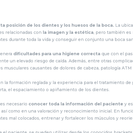
ta posición de los dientes y los huesos de la boca.
La ubica
es relacionadas con
la imagen y la estética
, pero también es 
entes durante toda la vida y conseguir en conjunto una boca san
genera
dificultades para una higiene correcta
que con el pas
nte un elevado riesgo de caída. Además, entre otras complica
s musculares causantes de dolores de cabeza, patología ATM u
n la formación reglada y la experiencia para el tratamiento de
rta, el espaciamiento o apiñamiento de los dientes.
 es necesario
conocer
toda la información del paciente
y es
 así como en una valoración y reconocimiento inicial. En func
tes mal colocados, entrenar y fortalecer los músculos y reorie
a el paciente, se pueden utilizar desde los conocidos brackets 