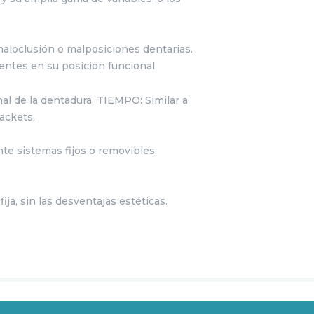
 maloclusión o malposiciones dentarias.
entes en su posición funcional
nal de la dentadura.
TIEMPO:
Similar a
rackets.
te sistemas fijos o removibles.
ija, sin las desventajas estéticas.