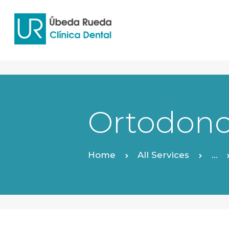
Ortodonc
Home
All Services
...